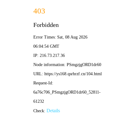
2K
动漫
首页
电影
剧集
动漫
短剧
综艺
◈
2K
✦ 2K 重制典藏
攻壳机动队
· 2K
赛博朋克巅峰之作，2K修复版重现素子的灵魂追问，每一
帧皆为视觉盛宴。
▶ 超清观影