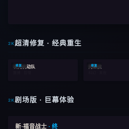
超清修复 · 经典重生
2K
9.7
修复
修复
攻壳机动队
阿基拉
赛博 · 哲理
科幻 · 末世
剧场版 · 巨幕体验
2K
新·福音战士
· 终