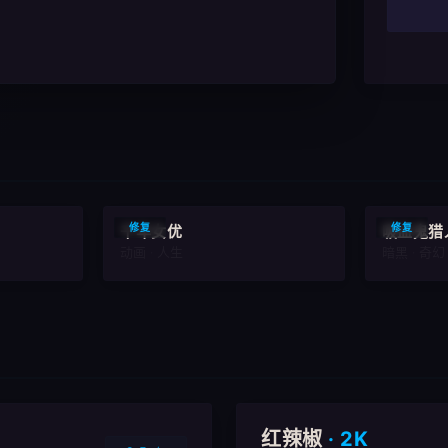
9.5
9.4
修复
修复
千年女优
吸血鬼猎
动画 · 人生
暗黑 · 奇幻
红辣椒
· 2K