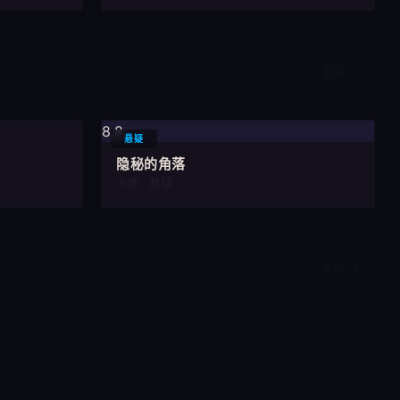
全部 →
8.7
8.8
悬疑
隐秘的角落
人性 · 悬疑
全部 →