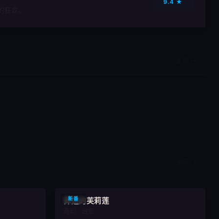
9.4 ★
的狂欢。
全部 →
全部 →
9.0
8.8
新番
葬送的芙莉莲
奇幻 · 治愈