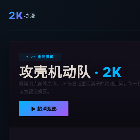
2K
动漫
✦ 2K 重制典藏
攻壳机动队
· 2K
赛博朋克巅峰之作，2K修复版重现素子的灵魂追问，每一
皆为视觉盛宴。
▶ 超清观影