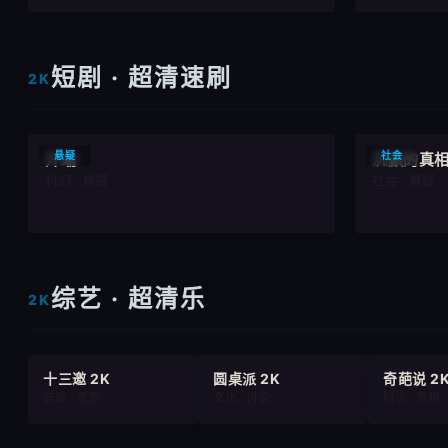
短剧 · 超清速刷
2K
8.9
悬疑
社会
开端
沉默的真
科幻 · 悬疑
社会 · 悬疑
综艺 · 超清乐
2K
十三邀 2K
圆桌派 2K
奇葩说 2
访谈 · 思想
文化 · 讨论
辩论 · 思辨