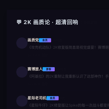
💬 2K 画质论 · 超清回响
· 3 条新留言
画质党
1小时前
会员
《攻壳机动队》2K修复版简直是视觉盛宴！赛博
👍 356
💬 回复
赛博旅人
4小时前
游客
《阿基拉》的2K重制让我重新认识了这部神作！
👍 298
💬 回复
星际老司机
昨天
会员
《星际牛仔》2K修复版让Spike的每一次战斗