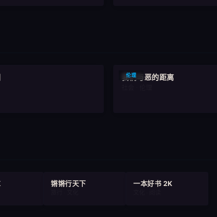
9.2
伦理
相
我们与恶的距离
社会 · 伦理
K
锵锵行天下
一本好书 2K
旅行 · 文化
文化 · 阅读