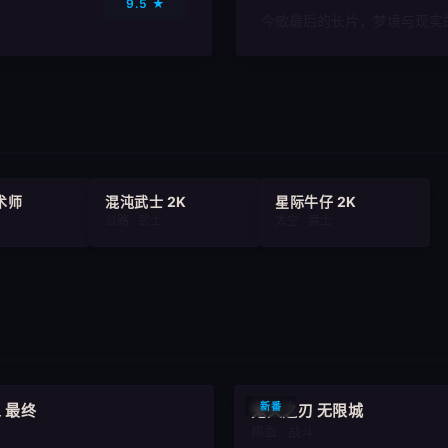
9.5 ★
今敏最后的长片，梦境与现实
术师
混沌武士 2K
星际牛仔 2K
公路 · 武士
太空 · 爵士
9.3
新番
 最终
鬼灭之刃 无限城
热血 · 战斗