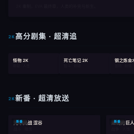
2K 重制，EVA 最终章，人类的补完与新生。
高分剧集 · 超清追
2K
怪物 2K
死亡笔记 2K
钢之炼金
悬疑 · 人性
智斗 · 悬疑
冒险 · 剧情
新番 · 超清放送
2K
9.1
新番
新番
咒术回战 涩谷
进击的巨人
战斗 · 暗黑
战争 · 人性