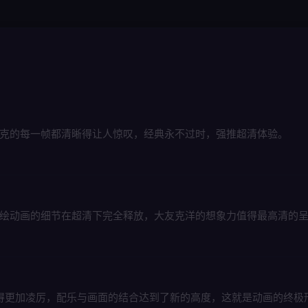
朋克的每一帧都清晰得让人惊叹，经典永不过时，强推超清体验。
手绘动画的细节在超清下完全释放，大友克洋的想象力值得最高清的
都变得更加凌厉，配乐与画面的结合达到了新的高度，这就是动画的终极