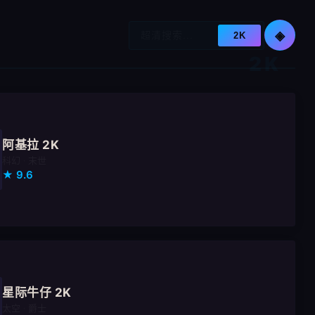
◈
2K
阿基拉 2K
科幻 · 末世
★ 9.6
星际牛仔 2K
太空 · 爵士