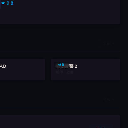
★ 9.8
全部 →
9.3
9.2
修复
人D
机动警察 2
机甲 · 社会
全部 →